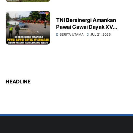
Limbah dan Dampak
Lingkungan
TNI Bersinergi Amankan
Pawai Gawai Dayak XV
Sekadau, Ribuan Peserta
BERITA UTAMA
JUL 21, 2026
Ikuti Karnaval Budaya
HEADLINE