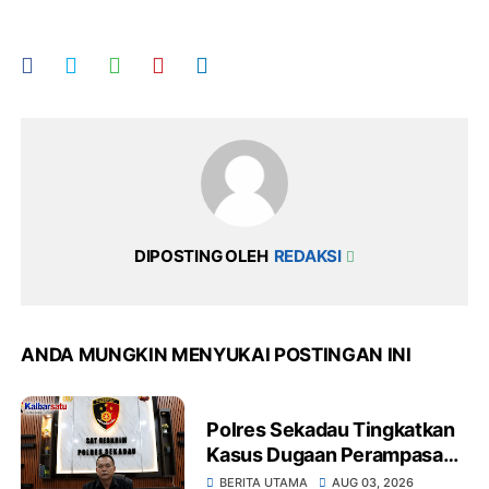
DIPOSTING OLEH
REDAKSI
ANDA MUNGKIN MENYUKAI POSTINGAN INI
Polres Sekadau Tingkatkan
Kasus Dugaan Perampasan
Emas Ke Tahap Penyidikan
BERITA UTAMA
AUG 03, 2026