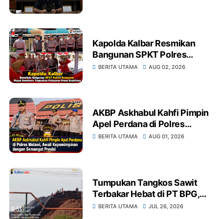
Kapolda Kalbar Resmikan
Bangunan SPKT Polres
Ketapang Wujud Komitmen
BERITA UTAMA
AUG 02, 2026
Tingkatkan Pelayanan Prima
Kepolisian
AKBP Askhabul Kahfi Pimpin
Apel Perdana di Polres
Melawi, Awali
BERITA UTAMA
AUG 01, 2026
Kepemimpinan dengan
Semangat Presisi
Tumpukan Tangkos Sawit
Terbakar Hebat di PT BPG,
Warga Soroti Dugaan
BERITA UTAMA
JUL 26, 2026
Kelalaian Pengelolaan