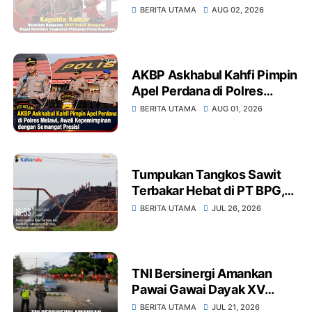
Ketapang Wujud Komitmen
BERITA UTAMA
AUG 02, 2026
Tingkatkan Pelayanan Prima
Kepolisian
AKBP Askhabul Kahfi Pimpin
Apel Perdana di Polres
Melawi, Awali
BERITA UTAMA
AUG 01, 2026
Kepemimpinan dengan
Semangat Presisi
Tumpukan Tangkos Sawit
Terbakar Hebat di PT BPG,
Warga Soroti Dugaan
BERITA UTAMA
JUL 26, 2026
Kelalaian Pengelolaan
Limbah dan Dampak
Lingkungan
TNI Bersinergi Amankan
Pawai Gawai Dayak XV
Sekadau, Ribuan Peserta
BERITA UTAMA
JUL 21, 2026