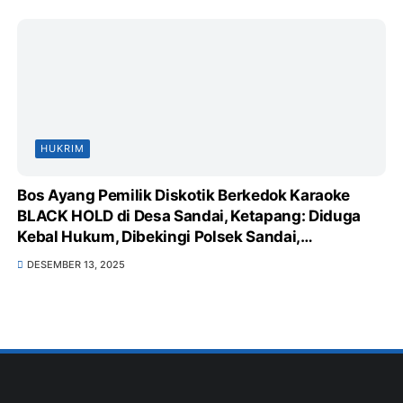
HUKRIM
Bos Ayang Pemilik Diskotik Berkedok Karaoke
BLACK HOLD di Desa Sandai, Ketapang: Diduga
Kebal Hukum, Dibekingi Polsek Sandai,
Pemerintah Desa & Kecamatan Sandai Tutup
DESEMBER 13, 2025
Mata, Sarang Peredaran Obat Terlarang, Minuman
Keras Bebas, serta Langgar UU