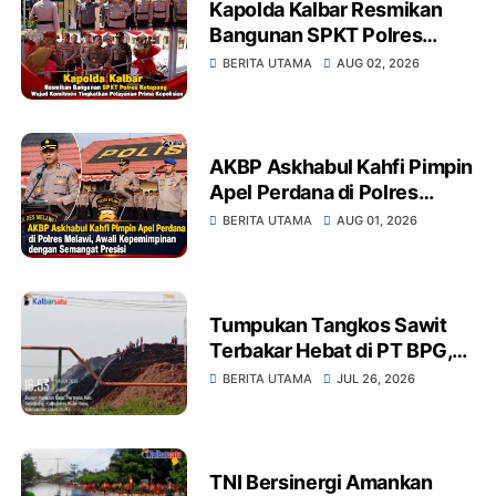
Kapolda Kalbar Resmikan
Bangunan SPKT Polres
Ketapang Wujud Komitmen
BERITA UTAMA
AUG 02, 2026
Tingkatkan Pelayanan Prima
Kepolisian
AKBP Askhabul Kahfi Pimpin
Apel Perdana di Polres
Melawi, Awali
BERITA UTAMA
AUG 01, 2026
Kepemimpinan dengan
Semangat Presisi
Tumpukan Tangkos Sawit
Terbakar Hebat di PT BPG,
Warga Soroti Dugaan
BERITA UTAMA
JUL 26, 2026
Kelalaian Pengelolaan
Limbah dan Dampak
Lingkungan
TNI Bersinergi Amankan