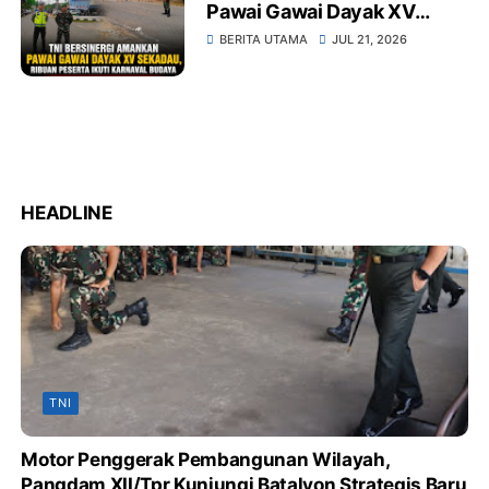
Pawai Gawai Dayak XV
Sekadau, Ribuan Peserta
BERITA UTAMA
JUL 21, 2026
Ikuti Karnaval Budaya
HEADLINE
TNI
Motor Penggerak Pembangunan Wilayah,
Pangdam XII/Tpr Kunjungi Batalyon Strategis Baru