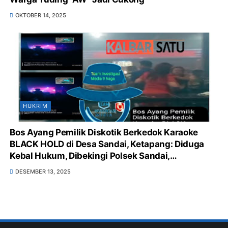
OKTOBER 14, 2025
HUKRIM
Bos Ayang Pemilik Diskotik Berkedok Karaoke
BLACK HOLD di Desa Sandai, Ketapang: Diduga
Kebal Hukum, Dibekingi Polsek Sandai,
Pemerintah Desa & Kecamatan Sandai Tutup
DESEMBER 13, 2025
Mata, Sarang Peredaran Obat Terlarang, Minuman
Keras Bebas, serta Langgar UU