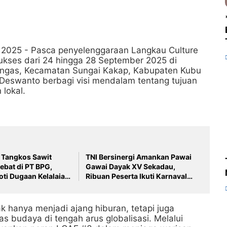
 2025 - Pasca penyelenggaraan Langkau Culture
sukses dari 24 hingga 28 September 2025 di
engas, Kecamatan Sungai Kakap, Kabupaten Kubu
i Deswanto berbagi visi mendalam tentang tujuan
 lokal.
Tangkos Sawit
TNI Bersinergi Amankan Pawai
ebat di PT BPG,
Gawai Dayak XV Sekadau,
ti Dugaan Kelalaian
Ribuan Peserta Ikuti Karnaval
an Limbah dan
Budaya
ingkungan
ak hanya menjadi ajang hiburan, tetapi juga
s budaya di tengah arus globalisasi. Melalui