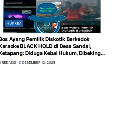
HUKRIM
Bos Ayang Pemilik Diskotik Berkedok
Karaoke BLACK HOLD di Desa Sandai,
Ketapang: Diduga Kebal Hukum, Dibekingi
Polsek Sandai, Pemerintah Desa &
REDAKSI
DESEMBER 13, 2025
Kecamatan Sandai Tutup Mata, Sarang
Peredaran Obat Terlarang, Minuman Keras
Bebas, serta Langgar UU