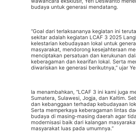
wawancara eksklusif, Yeri Deswanto men
budaya untuk generasi mendatang.
“Goal dari terlaksananya kegiatan ini ter
sekitar adalah kegiatan LCAF 3 2025 Langk
kelestarian kebudayaan lokal untuk genera
masyarakat, mendorong kesejahteraan mel
menciptakan persatuan dan kerukunan da
keberagaman dan kearifan lokal. Serta me
diwariskan ke generasi berikutnya,” ujar Y
Ia menambahkan, “LCAF 3 ini kami juga me
Sumatera, Sulawesi, Jogja, dan Kaltim. Se
dan kebanggaan terhadap kebudayaan lokal
Serta memperkaya keberagaman lintas da
budaya di masing-masing daerah agar tidak
modernisasi baik dari kalangan masyarak
masyarakat luas pada umumnya.”