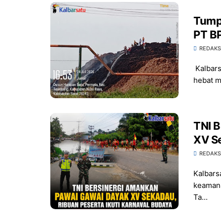
Tump
PT BP
Peng
REDAKS
Ling
Kalbars
hebat m
TNI 
XV Se
Buda
REDAKS
Kalbars
keaman
Ta...