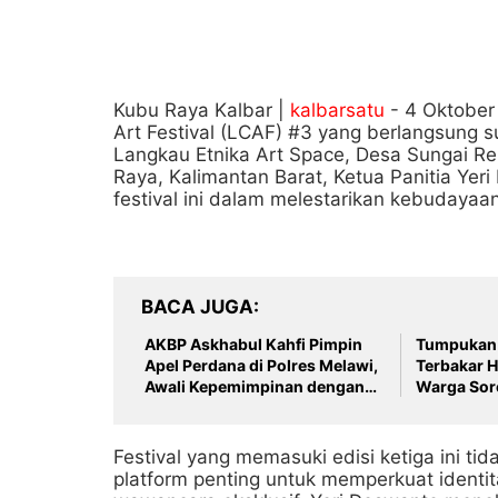
Kubu Raya Kalbar |
kalbarsatu
- 4 Oktober
Art Festival (LCAF) #3 yang berlangsung 
Langkau Etnika Art Space, Desa Sungai R
Raya, Kalimantan Barat, Ketua Panitia Yer
festival ini dalam melestarikan kebudayaan
BACA JUGA
AKBP Askhabul Kahfi Pimpin
Tumpukan 
Apel Perdana di Polres Melawi,
Terbakar H
Awali Kepemimpinan dengan
Warga Soro
Semangat Presisi
Pengelola
Dampak L
Festival yang memasuki edisi ketiga ini tid
platform penting untuk memperkuat identita