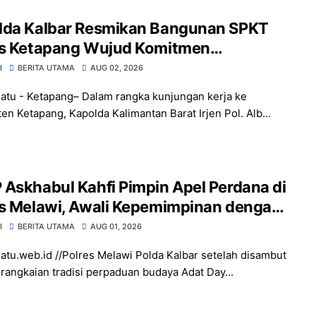
lda Kalbar Resmikan Bangunan SPKT
es Ketapang Wujud Komitmen
atkan Pelayanan Prima Kepolisian
I
BERITA UTAMA
AUG 02, 2026
atu - Ketapang– Dalam rangka kunjungan kerja ke
en Ketapang, Kapolda Kalimantan Barat Irjen Pol. Alb...
Askhabul Kahfi Pimpin Apel Perdana di
es Melawi, Awali Kepemimpinan dengan
gat Presisi
I
BERITA UTAMA
AUG 01, 2026
atu.web.id //Polres Melawi Polda Kalbar setelah disambut
rangkaian tradisi perpaduan budaya Adat Day...