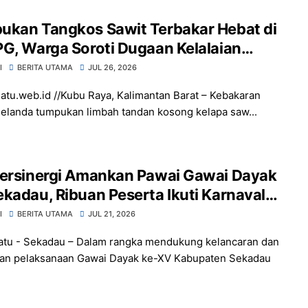
ukan Tangkos Sawit Terbakar Hebat di
G, Warga Soroti Dugaan Kelalaian
elolaan Limbah dan Dampak
I
BERITA UTAMA
JUL 26, 2026
kungan
atu.web.id //Kubu Raya, Kalimantan Barat – Kebakaran
elanda tumpukan limbah tandan kosong kelapa saw...
Bersinergi Amankan Pawai Gawai Dayak
kadau, Ribuan Peserta Ikuti Karnaval
ya
I
BERITA UTAMA
JUL 21, 2026
atu - Sekadau – Dalam rangka mendukung kelancaran dan
an pelaksanaan Gawai Dayak ke-XV Kabupaten Sekadau