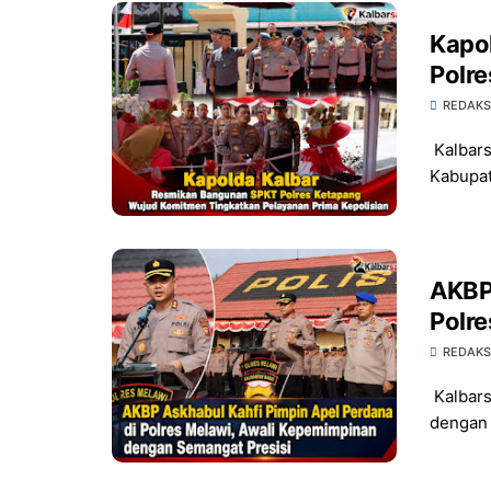
Kapo
Polr
Tingk
REDAKS
Kalbars
Kabupat
AKBP 
Polr
Seman
REDAKS
Kalbars
dengan 