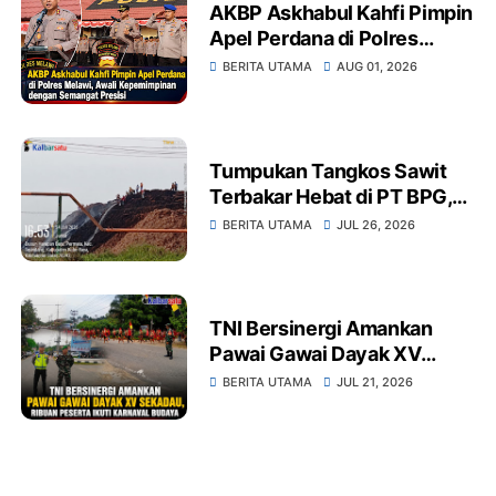
AKBP Askhabul Kahfi Pimpin
Apel Perdana di Polres
Melawi, Awali
BERITA UTAMA
AUG 01, 2026
Kepemimpinan dengan
Semangat Presisi
Tumpukan Tangkos Sawit
Terbakar Hebat di PT BPG,
Warga Soroti Dugaan
BERITA UTAMA
JUL 26, 2026
Kelalaian Pengelolaan
Limbah dan Dampak
Lingkungan
TNI Bersinergi Amankan
Pawai Gawai Dayak XV
Sekadau, Ribuan Peserta
BERITA UTAMA
JUL 21, 2026
Ikuti Karnaval Budaya