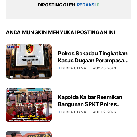
DIPOSTING OLEH
REDAKSI
ANDA MUNGKIN MENYUKAI POSTINGAN INI
Polres Sekadau Tingkatkan
Kasus Dugaan Perampasan
Emas Ke Tahap Penyidikan
BERITA UTAMA
AUG 03, 2026
Kapolda Kalbar Resmikan
Bangunan SPKT Polres
Ketapang Wujud Komitmen
BERITA UTAMA
AUG 02, 2026
Tingkatkan Pelayanan Prima
Kepolisian