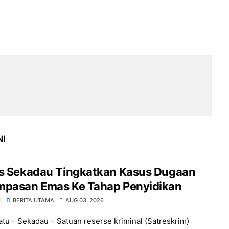
NI
es Sekadau Tingkatkan Kasus Dugaan
mpasan Emas Ke Tahap Penyidikan
I
BERITA UTAMA
AUG 03, 2026
atu - Sekadau – Satuan reserse kriminal (Satreskrim)