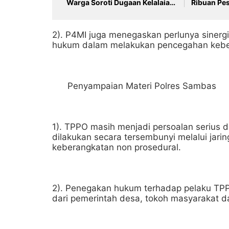
Warga Soroti Dugaan Kelalaian
Ribuan Pes
Pengelolaan Limbah dan
Budaya
Dampak Lingkungan
2). P4MI juga menegaskan perlunya sinerg
hukum dalam melakukan pencegahan keber
Penyampaian Materi Polres Sambas
1). TPPO masih menjadi persoalan serius d
dilakukan secara tersembunyi melalui jari
keberangkatan non prosedural.
2). Penegakan hukum terhadap pelaku TP
dari pemerintah desa, tokoh masyarakat 