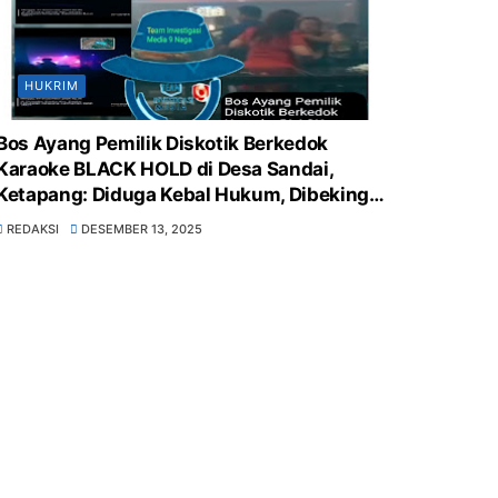
HUKRIM
Bos Ayang Pemilik Diskotik Berkedok
Karaoke BLACK HOLD di Desa Sandai,
Ketapang: Diduga Kebal Hukum, Dibekingi
Polsek Sandai, Pemerintah Desa &
REDAKSI
DESEMBER 13, 2025
Kecamatan Sandai Tutup Mata, Sarang
Peredaran Obat Terlarang, Minuman Keras
Bebas, serta Langgar UU