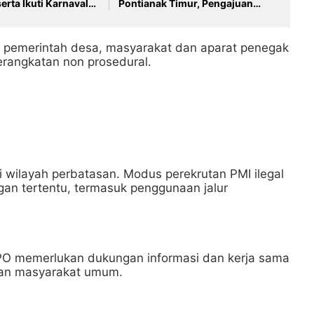
erta Ikuti Karnaval
Pontianak Timur, Pengajuan
Hak Jawab Harus Mengacu UU
Pers dan Peraturan Dewan Pers
i pemerintah desa, masyarakat dan aparat penegak
angkatan non prosedural.
i wilayah perbatasan. Modus perekrutan PMI ilegal
ngan tertentu, termasuk penggunaan jalur
PO memerlukan dukungan informasi dan kerja sama
dan masyarakat umum.