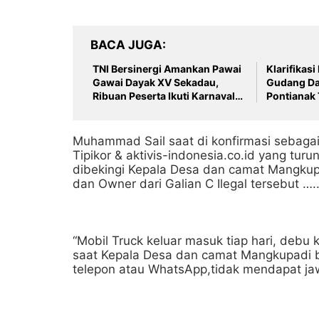
BACA JUGA
TNI Bersinergi Amankan Pawai
Klarifikas
Gawai Dayak XV Sekadau,
Gudang Da
Ribuan Peserta Ikuti Karnaval
Pontianak 
Budaya
Hak Jawab
Pers dan P
Muhammad Sail saat di konfirmasi sebag
Tipikor & aktivis-indonesia.co.id yang turu
dibekingi Kepala Desa dan camat Mangkupa
dan Owner dari Galian C Ilegal tersebut …..
“Mobil Truck keluar masuk tiap hari, debu
saat Kepala Desa dan camat Mangkupadi b
telepon atau WhatsApp,tidak mendapat j