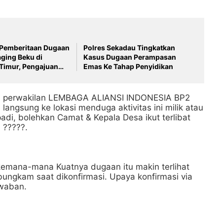
i Pemberitaan Dugaan
Polres Sekadau Tingkatkan
ging Beku di
Kasus Dugaan Perampasan
Timur, Pengajuan
Emas Ke Tahap Penyidikan
 Harus Mengacu UU
eraturan Dewan Pers
ai perwakilan LEMBAGA ALIANSI INDONESIA BP2
n langsung ke lokasi menduga aktivitas ini milik atau
di, bolehkan Camat & Kepala Desa ikut terlibat
 ?????.
 kemana-mana Kuatnya dugaan itu makin terlihat
ungkam saat dikonfirmasi. Upaya konfirmasi via
awaban.