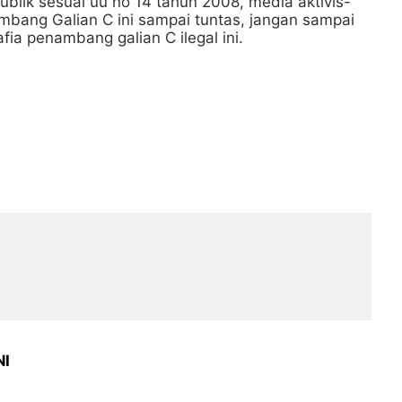
blik sesuai uu no 14 tahun 2008, media aktivis-
ambang Galian C ini sampai tuntas, jangan sampai
ia penambang galian C ilegal ini.
NI