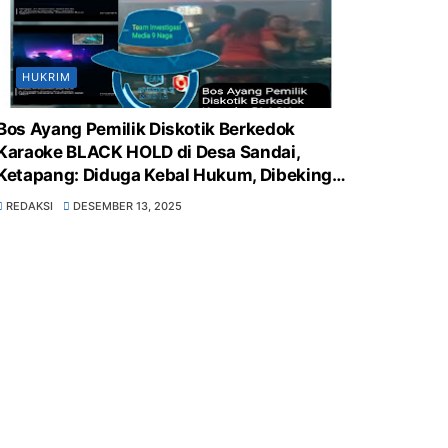
HUKRIM
Bos Ayang Pemilik Diskotik Berkedok
Karaoke BLACK HOLD di Desa Sandai,
Ketapang: Diduga Kebal Hukum, Dibekingi
Polsek Sandai, Pemerintah Desa &
REDAKSI
DESEMBER 13, 2025
Kecamatan Sandai Tutup Mata, Sarang
Peredaran Obat Terlarang, Minuman Keras
Bebas, serta Langgar UU