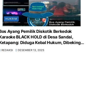
HUKRIM
Bos Ayang Pemilik Diskotik Berkedok
Karaoke BLACK HOLD di Desa Sandai,
Ketapang: Diduga Kebal Hukum, Dibekingi
Polsek Sandai, Pemerintah Desa &
REDAKSI
DESEMBER 13, 2025
Kecamatan Sandai Tutup Mata, Sarang
Peredaran Obat Terlarang, Minuman Keras
Bebas, serta Langgar UU