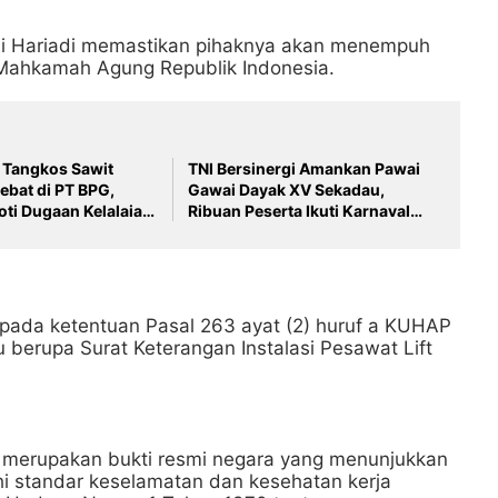
di Hariadi memastikan pihaknya akan menempuh
Mahkamah Agung Republik Indonesia.
Tangkos Sawit
TNI Bersinergi Amankan Pawai
ebat di PT BPG,
Gawai Dayak XV Sekadau,
ti Dugaan Kelalaian
Ribuan Peserta Ikuti Karnaval
an Limbah dan
Budaya
ingkungan
pada ketentuan Pasal 263 ayat (2) huruf a KUHAP
berupa Surat Keterangan Instalasi Pesawat Lift
 merupakan bukti resmi negara yang menunjukkan
hi standar keselamatan dan kesehatan kerja