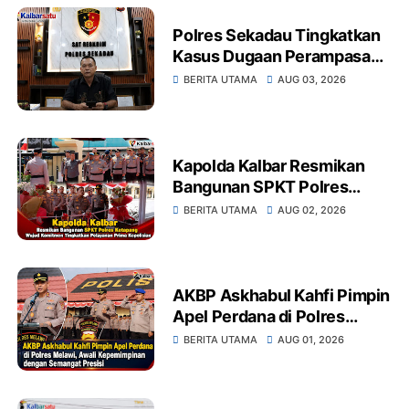
Polres Sekadau Tingkatkan
Kasus Dugaan Perampasan
Emas Ke Tahap Penyidikan
BERITA UTAMA
AUG 03, 2026
Kapolda Kalbar Resmikan
Bangunan SPKT Polres
Ketapang Wujud Komitmen
BERITA UTAMA
AUG 02, 2026
Tingkatkan Pelayanan Prima
Kepolisian
AKBP Askhabul Kahfi Pimpin
Apel Perdana di Polres
Melawi, Awali
BERITA UTAMA
AUG 01, 2026
Kepemimpinan dengan
Semangat Presisi