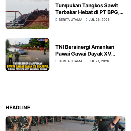
Tumpukan Tangkos Sawit
Terbakar Hebat di PT BPG,
Warga Soroti Dugaan
BERITA UTAMA
JUL 26, 2026
Kelalaian Pengelolaan
Limbah dan Dampak
Lingkungan
TNI Bersinergi Amankan
Pawai Gawai Dayak XV
Sekadau, Ribuan Peserta
BERITA UTAMA
JUL 21, 2026
Ikuti Karnaval Budaya
HEADLINE