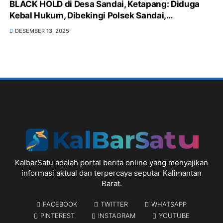
BLACK HOLD di Desa Sandai, Ketapang: Diduga
Kebal Hukum, Dibekingi Polsek Sandai,
Pemerintah Desa & Kecamatan Sandai Tutup
DESEMBER 13, 2025
Mata, Sarang Peredaran Obat Terlarang, Minuman
Keras Bebas, serta Langgar UU
KalbarSatu adalah portal berita online yang menyajikan
informasi aktual dan terpercaya seputar Kalimantan
Barat.
FACEBOOK
TWITTER
WHATSAPP
PINTEREST
INSTAGRAM
YOUTUBE